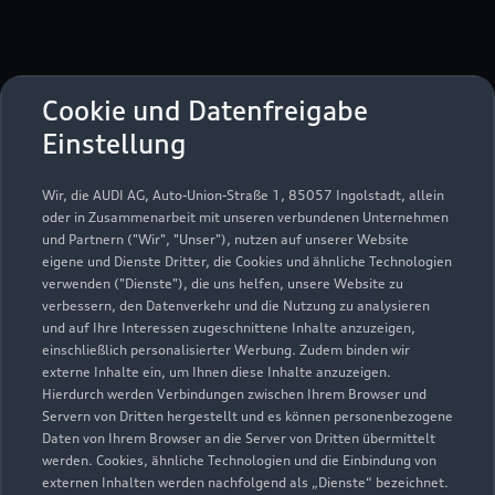
Cookie und Datenfreigabe
Koblenzer Straße 103
Einstellung
55469 Simmern
Wir, die AUDI AG, Auto-Union-Straße 1, 85057 Ingolstadt, allein
06761 8340
oder in Zusammenarbeit mit unseren verbundenen Unternehmen
und Partnern ("Wir", "Unser"), nutzen auf unserer Website
eigene und Dienste Dritter, die Cookies und ähnliche Technologien
ServiceInfo.SIM@scherer-gruppe.de
verwenden ("Dienste"), die uns helfen, unsere Website zu
verbessern, den Datenverkehr und die Nutzung zu analysieren
Kontaktdaten herunterladen
und auf Ihre Interessen zugeschnittene Inhalte anzuzeigen,
einschließlich personalisierter Werbung. Zudem binden wir
externe Inhalte ein, um Ihnen diese Inhalte anzuzeigen.
Hierdurch werden Verbindungen zwischen Ihrem Browser und
Servern von Dritten hergestellt und es können personenbezogene
Öffnungszeiten
Daten von Ihrem Browser an die Server von Dritten übermittelt
werden. Cookies, ähnliche Technologien und die Einbindung von
externen Inhalten werden nachfolgend als „Dienste“ bezeichnet.