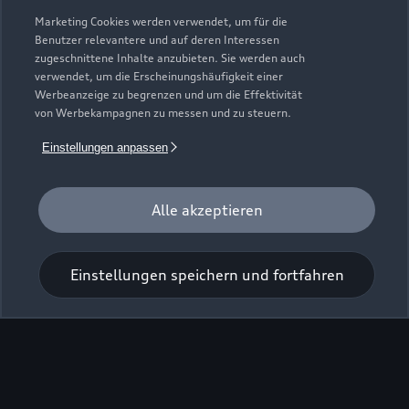
Modelle
Marketing Cookies werden verwendet, um für die
Benutzer relevantere und auf deren Interessen
zugeschnittene Inhalte anzubieten. Sie werden auch
Kaufen & leasen
verwendet, um die Erscheinungshäufigkeit einer
Alle Modelle
Werbeanzeige zu begrenzen und um die Effektivität
von Werbekampagnen zu messen und zu steuern.
Modelle vergleichen
Service & Zubehör
Neuwagensuche
Einstellungen anpassen
Elektromodelle
Gebrauchtwagensuche
Support
Saisonale Angebote
Plug-in-Hybride
Gebrauchtwagen
Alle akzeptieren
Audi Services
Über Audi
Kundenservice
Finanzierung
Garantie
Händlersuche
Einstellungen speichern und fortfahren
Aktionen & Angebote
Unternehmen
Audi digital services
Audi Code
Geschäftskunden
Karriere
myAudi
Häufige Fragen (FAQ)
Investor Relations
© 2026 AUDI AG. Alle Rechte vorbehalten
Audi Online Beratung
Presse & Media Center